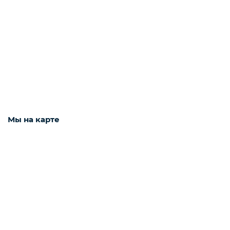
Наушники
Фото и видео техника
Колонки
Мы на карте
Мониторы
Компьютеры и комплектующие