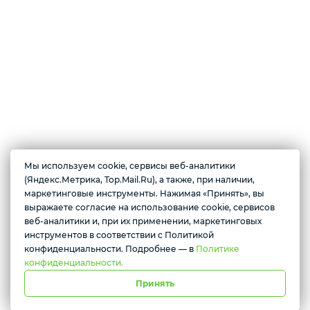
Техника для дома
Мы используем cookie, сервисы веб-аналитики
О магазине
(Яндекс.Метрика, Top.Mail.Ru), а также, при наличии,
Магазин цифровой электроники. В продаже имеются по доступным
маркетинговые инструменты. Нажимая «Принять», вы
ценам: смартфоны, планшеты, смарт-часы, беспроводные наушники,
выражаете согласие на использование cookie, сервисов
Желаете подозвать сотрудника
ноутбуки, игровые приставки, колонки, видеокарты, телевизоры и
веб-аналитики и, при их применении, маркетинговых
многое другое.
инструментов в соответствии с Политикой
Да
Нет
конфиденциальности. Подробнее — в
Политике
конфиденциальности.
Принять
г. Красноярск, ул. Абытаевская 2, офис 337