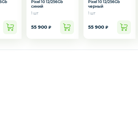
56Gb
Pixel 10 12/256Gb
Pixel 10 12/256Gb
синий
черный
1 шт
1 шт
55 900
55 900
₽
₽
подозвать сотрудника
Да
Нет