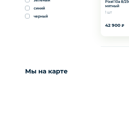
зеленый
Pixel 10a 8/2
мятный
синий
Фото и видео техника
1 шт
черный
42 900
₽
Колонки
Мониторы
Сбросить
Применить
Компьютеры и комплектующие
Желаете 
Мы на карте
Техника для дома