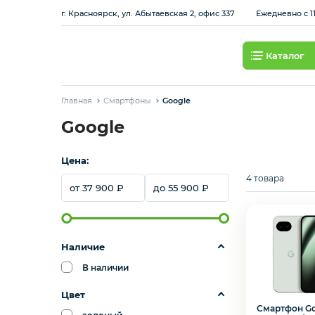
г. Красноярск, ул. Абытаевская 2, офис 337
Ежедневно с 11
Каталог
Смартфоны
Главная
Смартфоны
Google
Планшеты
Google
Цена:
Ноутбуки
4 товара
37 900
55 900
Игровые приставки и
аксессуары
Наличие
Смарт-часы
В наличии
Наушники
Цвет
Смартфон Go