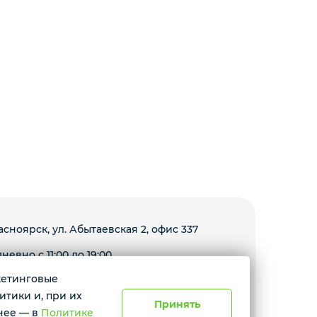
расноярск, ул. Абытаевская 2, офис 337
невно с 11:00 до 19:00
ркетинговые
Условия доставки
итики и, при их
Принять
нее — в
Политике