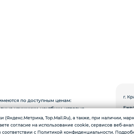
г. К
имеются по доступным ценам:
Ежед
одные наушники, ноутбуки, игровые
 и многое другое.
 (Яндекс.Метрика, Top.Mail.Ru), а также, при наличии, ма
те согласие на использование cookie, сервисов веб-анал
 соответствии с Политикой конфиденциальности. Подроб