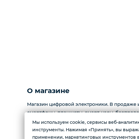
О магазине
Магазин цифровой электроники. В продаже 
смартфоны, планшеты, смарт-часы, беспров
приставки, колонки, видеокарты, телевизоры
Мы используем cookie, сервисы веб-аналитики
инструменты. Нажимая «Принять», вы выражае
применении, маркетинговых инструментов в