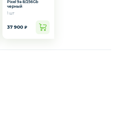
Pixel 9a 8/256Gb
черный
1 шт
37 900
₽