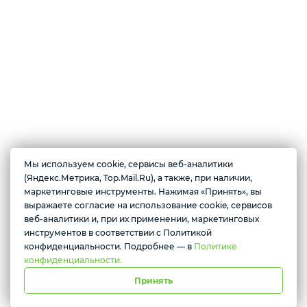
Техника для дома
Мы используем cookie, сервисы веб-аналитики
О магазине
(Яндекс.Метрика, Top.Mail.Ru), а также, при наличии,
Магазин цифровой электроники. В продаже имеются по доступным
маркетинговые инструменты. Нажимая «Принять», вы
ценам: смартфоны, планшеты, смарт-часы, беспроводные наушники,
выражаете согласие на использование cookie, сервисов
Желаете подозвать сотрудника
ноутбуки, игровые приставки, колонки, видеокарты, телевизоры и
веб-аналитики и, при их применении, маркетинговых
многое другое.
инструментов в соответствии с Политикой
Да
Нет
конфиденциальности. Подробнее — в
Политике
конфиденциальности.
Принять
г. Красноярск, ул. Абытаевская 2, офис 337