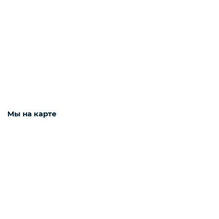
Наушники
Фото и видео техника
Колонки
Мы на карте
Мониторы
Компьютеры и комплектующие