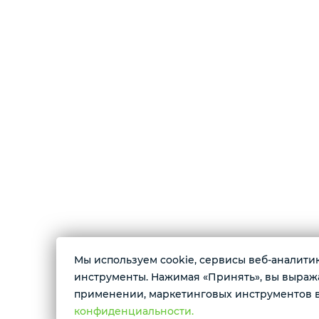
Мы используем cookie, сервисы веб-аналитики
О магазине
инструменты. Нажимая «Принять», вы выражае
применении, маркетинговых инструментов в
Магазин цифровой электроники. В продаже 
конфиденциальности.
смартфоны, планшеты, смарт-часы, беспров