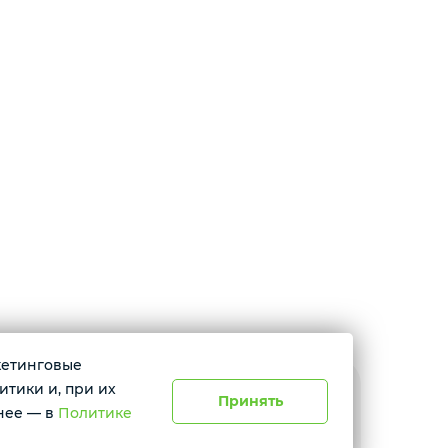
ркетинговые
итики и, при их
Принять
расноярск, ул. Абытаевская 2, офис 337
нее — в
Политике
невно с 11:00 до 19:00