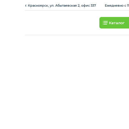
г. Красноярск, ул. Абытаевская 2, офис 337
Ежедневно с 11
Каталог
Смартфоны
Планшеты
Ноутбуки
Игровые приставки и
аксессуары
Смарт-часы
Наушники