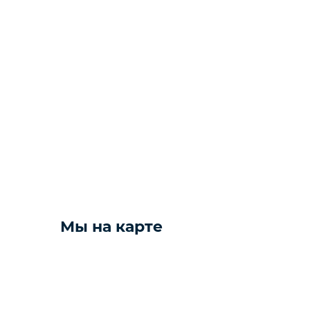
Фото и видео техника
Колонки
Мониторы
Компьютеры и комплектующие
Желаете 
Техника для дома
Мы на карте