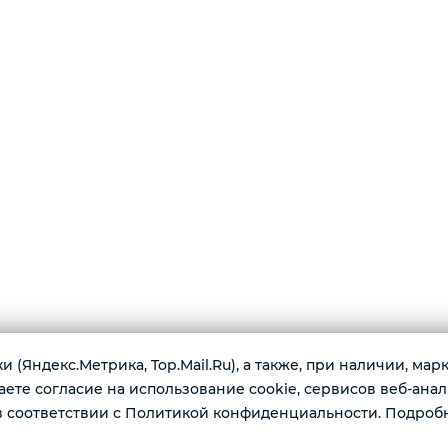
 (Яндекс.Метрика, Top.Mail.Ru), а также, при наличии, ма
те согласие на использование cookie, сервисов веб-анал
г. К
 соответствии с Политикой конфиденциальности. Подроб
имеются по доступным ценам:
Ежед
одные наушники, ноутбуки, игровые