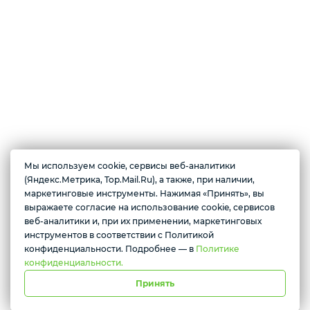
Мы используем cookie, сервисы веб-аналитики
О магазине
(Яндекс.Метрика, Top.Mail.Ru), а также, при наличии,
Магазин цифровой электроники. В продаже имеются по доступным
маркетинговые инструменты. Нажимая «Принять», вы
ценам: смартфоны, планшеты, смарт-часы, беспроводные наушники,
выражаете согласие на использование cookie, сервисов
Желаете подозвать сотрудника
ноутбуки, игровые приставки, колонки, видеокарты, телевизоры и
веб-аналитики и, при их применении, маркетинговых
многое другое.
инструментов в соответствии с Политикой
Да
Нет
конфиденциальности. Подробнее — в
Политике
конфиденциальности.
Принять
г. Красноярск, ул. Абытаевская 2, офис 337