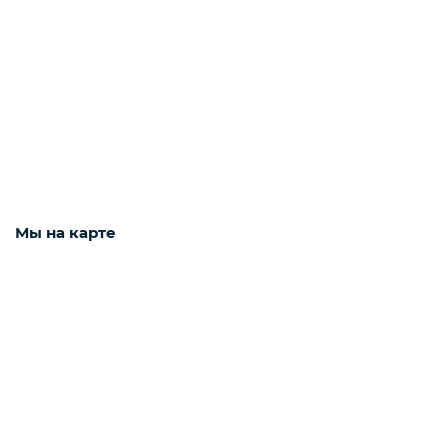
Наушники
Фото и видео техника
Колонки
Мы на карте
Мониторы
Техника для дома