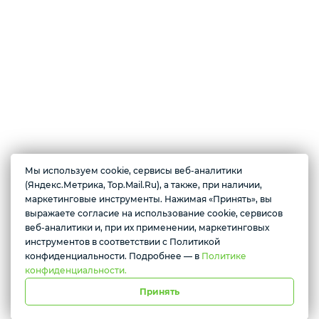
Техника для дома
Мы используем cookie, сервисы веб-аналитики
О магазине
(Яндекс.Метрика, Top.Mail.Ru), а также, при наличии,
Магазин цифровой электроники. В продаже имеются по доступным
маркетинговые инструменты. Нажимая «Принять», вы
ценам: смартфоны, планшеты, смарт-часы, беспроводные наушники,
выражаете согласие на использование cookie, сервисов
Желаете подозвать сотрудника
ноутбуки, игровые приставки, колонки, видеокарты, телевизоры и
веб-аналитики и, при их применении, маркетинговых
многое другое.
инструментов в соответствии с Политикой
Да
Нет
конфиденциальности. Подробнее — в
Политике
конфиденциальности.
Принять
г. Красноярск, ул. Абытаевская 2, офис 337