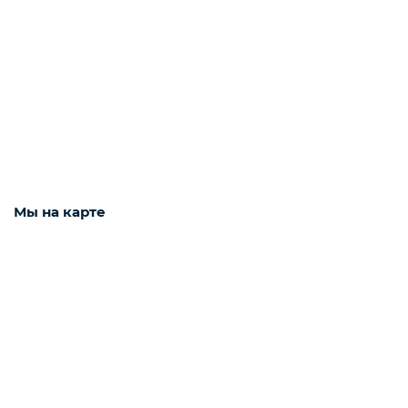
Наушники
Фото и видео техника
Колонки
Мы на карте
Мониторы
Компьютеры и комплектующие