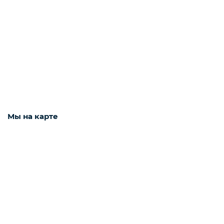
Наушники
Фото и видео техника
Колонки
Мы на карте
Мониторы
Техника для дома