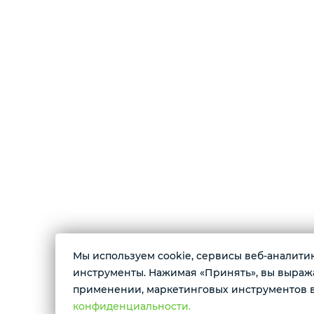
Мы используем cookie, сервисы веб-аналитики
О магазине
инструменты. Нажимая «Принять», вы выражае
применении, маркетинговых инструментов в
Магазин цифровой электроники. В продаже 
конфиденциальности.
смартфоны, планшеты, смарт-часы, беспров