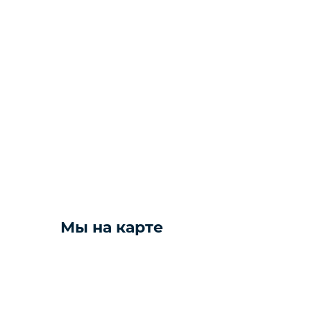
Фото и видео техника
Колонки
Мониторы
Техника для дома
Желаете 
Мы на карте