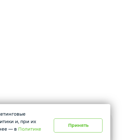
ркетинговые
итики и, при их
Принять
расноярск, ул. Абытаевская 2, офис 337
нее — в
Политике
невно с 11:00 до 19:00