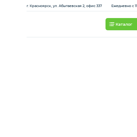
г. Красноярск, ул. Абытаевская 2, офис 337
Ежедневно с 11
Каталог
Смартфоны
Планшеты
Ноутбуки
Игровые приставки и
аксессуары
Смарт-часы
Наушники