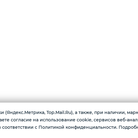
 (Яндекс.Метрика, Top.Mail.Ru), а также, при наличии, ма
те согласие на использование cookie, сервисов веб-анал
г. К
 соответствии с Политикой конфиденциальности. Подроб
имеются по доступным ценам:
Ежед
одные наушники, ноутбуки, игровые