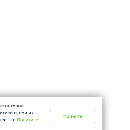
ркетинговые
итики и, при их
Принять
расноярск, ул. Абытаевская 2, офис 337
нее — в
Политике
невно с 11:00 до 19:00