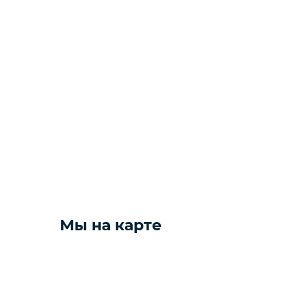
Фото и видео техника
Колонки
Мониторы
Компьютеры и комплектующие
Желаете 
Техника для дома
Мы на карте