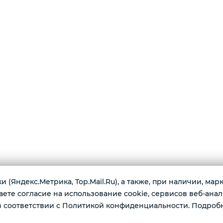
 (Яндекс.Метрика, Top.Mail.Ru), а также, при наличии, ма
те согласие на использование cookie, сервисов веб-анал
г. К
 соответствии с Политикой конфиденциальности. Подроб
имеются по доступным ценам:
Ежед
одные наушники, ноутбуки, игровые