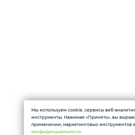
Мы используем cookie, сервисы веб-аналитики
О магазине
инструменты. Нажимая «Принять», вы выражае
применении, маркетинговых инструментов в
Магазин цифровой электроники. В продаже 
конфиденциальности.
смартфоны, планшеты, смарт-часы, беспров