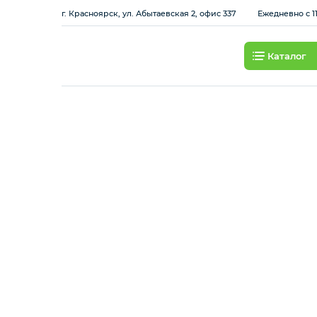
г. Красноярск, ул. Абытаевская 2, офис 337
Ежедневно с 11
Каталог
Смартфоны
Планшеты
Ноутбуки
Игровые приставки и
аксессуары
Смарт-часы
Наушники