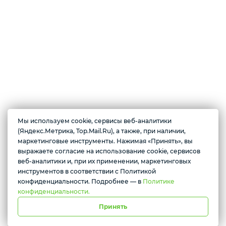
Техника для дома
Мы используем cookie, сервисы веб-аналитики
О магазине
(Яндекс.Метрика, Top.Mail.Ru), а также, при наличии,
Магазин цифровой электроники. В продаже имеются по доступным
маркетинговые инструменты. Нажимая «Принять», вы
ценам: смартфоны, планшеты, смарт-часы, беспроводные наушники,
выражаете согласие на использование cookie, сервисов
Желаете подозвать сотрудника
ноутбуки, игровые приставки, колонки, видеокарты, телевизоры и
веб-аналитики и, при их применении, маркетинговых
многое другое.
инструментов в соответствии с Политикой
Да
Нет
конфиденциальности. Подробнее — в
Политике
конфиденциальности.
Принять
г. Красноярск, ул. Абытаевская 2, офис 337