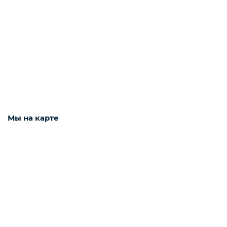
Наушники
Фото и видео техника
Колонки
Мы на карте
Мониторы
Компьютеры и комплектующие