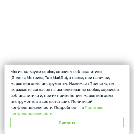
Мы используем cookie, сервисы веб-аналитики
О магазине
(Яндекс.Метрика, Top.Mail.Ru), а также, при наличии,
Магазин цифровой электроники. В продаже имеются по доступным
маркетинговые инструменты. Нажимая «Принять», вы
ценам: смартфоны, планшеты, смарт-часы, беспроводные наушники,
выражаете согласие на использование cookie, сервисов
Желаете подозвать сотрудника
ноутбуки, игровые приставки, колонки, видеокарты, телевизоры и
веб-аналитики и, при их применении, маркетинговых
многое другое.
инструментов в соответствии с Политикой
Да
Нет
конфиденциальности. Подробнее — в
Политике
конфиденциальности.
Принять
г. Красноярск, ул. Абытаевская 2, офис 337