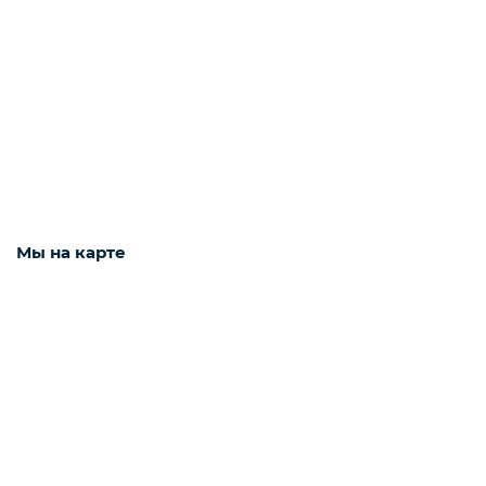
Наушники
Фото и видео техника
Колонки
Мы на карте
Мониторы
Техника для дома