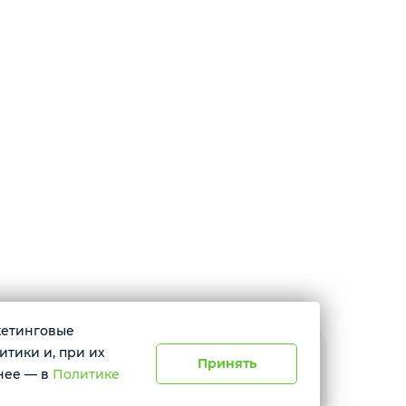
ркетинговые
итики и, при их
Принять
расноярск, ул. Абытаевская 2, офис 337
нее — в
Политике
невно с 11:00 до 19:00