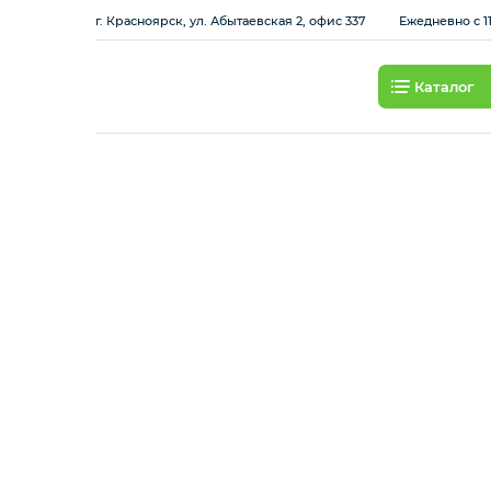
г. Красноярск, ул. Абытаевская 2, офис 337
Ежедневно с 11
Каталог
Смартфоны
Планшеты
Ноутбуки
Игровые приставки и
аксессуары
Смарт-часы
Наушники