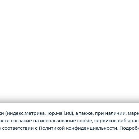
 (Яндекс.Метрика, Top.Mail.Ru), а также, при наличии, ма
те согласие на использование cookie, сервисов веб-анал
г. К
 соответствии с Политикой конфиденциальности. Подроб
имеются по доступным ценам:
Ежед
одные наушники, ноутбуки, игровые