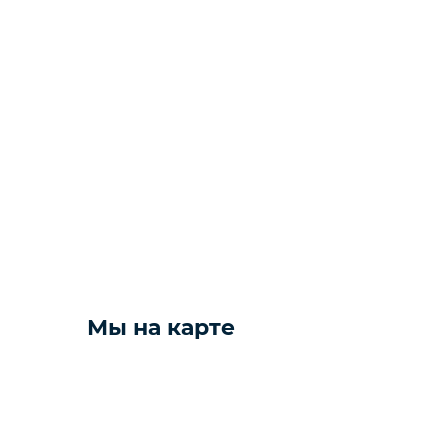
Фото и видео техника
Колонки
Мониторы
Компьютеры и комплектующие
Желаете 
Техника для дома
Мы на карте