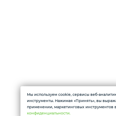
Мы используем cookie, сервисы веб-аналитики
О магазине
инструменты. Нажимая «Принять», вы выражае
применении, маркетинговых инструментов в
Магазин цифровой электроники. В продаже 
конфиденциальности.
смартфоны, планшеты, смарт-часы, беспров