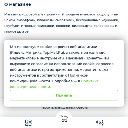
О магазине
Магазин цифровой электроники. В продаже имеются по доступным
ценам: смартфоны, планшеты, смарт-часы, беспроводные наушники,
ноутбуки, игровые приставки, колонки, видеокарты, телевизоры и
многое другое.
Мы используем cookie, сервисы веб-аналитики
Желаете подозвать сотрудника
(Яндекс.Метрика, Top.Mail.Ru), а также, при наличии,
г. Красноярск, ул. Абытаевская 2, офис 337
маркетинговые инструменты. Нажимая «Принять», вы
Да
Нет
Ежедневно с 11:00 до 19:00
выражаете согласие на использование cookie, сервисов
веб-аналитики и, при их применении, маркетинговых
инструментов в соответствии с Политикой
Условия доставки
конфиденциальности. Подробнее — в
Политике
конфиденциальности.
Принять
Работает на платформе Моя-лавка. Все права защищены.
Политика
персональных данных
.
Оферта