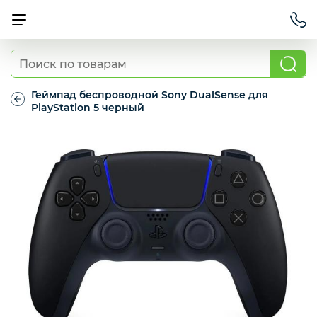
Смартфоны
Геймпад беспроводной Sony DualSense для
PlayStation 5 черный
Геймпад
Планшеты
беспроводной
Sony
DualSense
для
Ноутбуки
PlayStation
5
черный
Игровые приставки и аксессуары
Смарт-часы