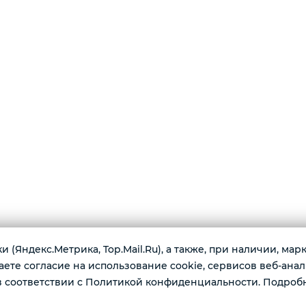
 (Яндекс.Метрика, Top.Mail.Ru), а также, при наличии, ма
те согласие на использование cookie, сервисов веб-анал
г. К
 соответствии с Политикой конфиденциальности. Подроб
имеются по доступным ценам:
Ежед
одные наушники, ноутбуки, игровые