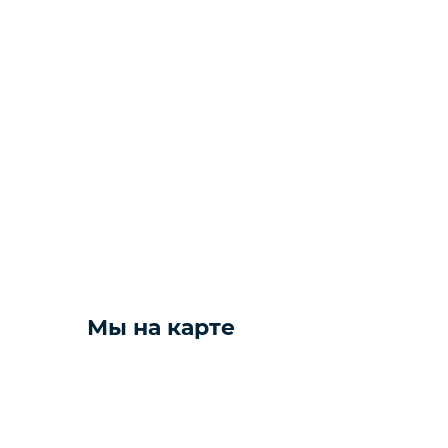
Фото и видео техника
Колонки
Мониторы
Компьютеры и комплектующие
Желаете 
Техника для дома
Мы на карте