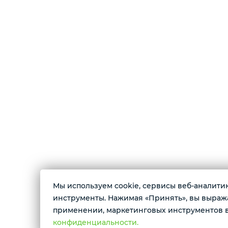
Мы используем cookie, сервисы веб-аналитики
О магазине
инструменты. Нажимая «Принять», вы выражае
применении, маркетинговых инструментов в
Магазин цифровой электроники. В продаже 
конфиденциальности.
смартфоны, планшеты, смарт-часы, беспров