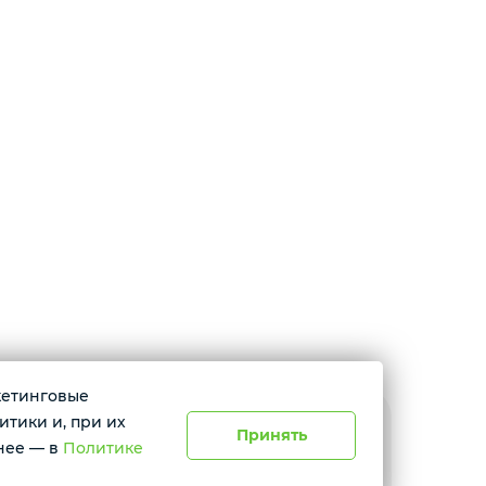
ркетинговые
итики и, при их
Принять
расноярск, ул. Абытаевская 2, офис 337
нее — в
Политике
невно с 11:00 до 19:00