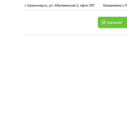
г. Красноярск, ул. Абытаевская 2, офис 337
Ежедневно с 11
Каталог
Смартфоны
Планшеты
Ноутбуки
Игровые приставки и
аксессуары
Смарт-часы
Наушники