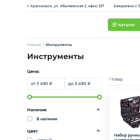
г. Красноярск, ул. Абытаевская 2, офис 337
Ежедневно с 11
Каталог
Смартфоны
Главная
Инструменты
Планшеты
Инструменты
Цена:
Ноутбуки
1 товар
3 490
3 490
Игровые приставки и
аксессуары
Наличие
Смарт-часы
В наличии
Наушники
Цвет
Набор ручно
инструмента