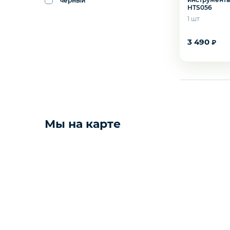
черный
HTS056
Фото и видео техника
1 шт
3 490
₽
Колонки
Сбросить
Применить
Мониторы
Техника для дома
Желаете 
Мы на карте