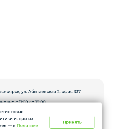
расноярск, ул. Абытаевская 2, офис 337
невно с 11:00 до 19:00
ркетинговые
Условия доставки
итики и, при их
Принять
нее — в
Политике